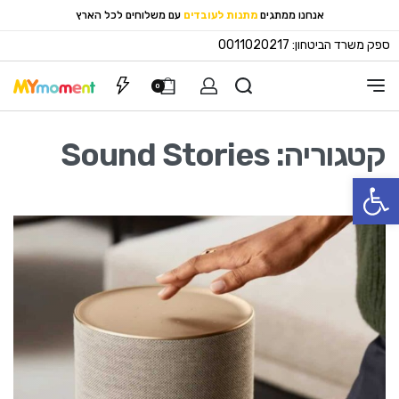
מגוון עטים
אנחנו ממתגים
עם משלוחים לכל הארץ
מתנות לעובדים
ספק משרד הביטחון: 0011020217
הצעות מחיר
0
קטגוריה:
Sound Stories
פתח סרגל נגישות