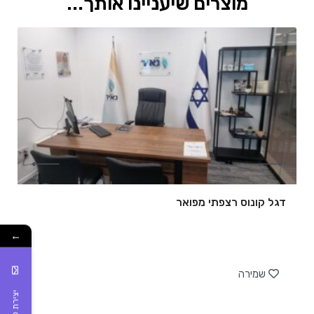
מוצרים שיעניינו אותך...
דגל קונוס רצפתי מפואר
←
של
שמירה
יצירת קשר