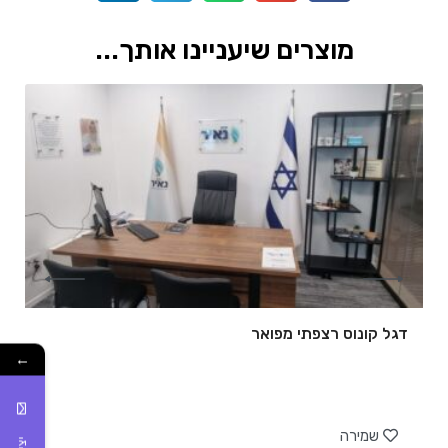
מוצרים שיעניינו אותך...
דגל קונוס רצפתי מפואר
←
של
שמירה