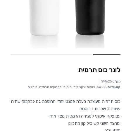
לונר כוס תרמית
מק״ט
SW625
קטגוריות
SWISS
,
כוסות ובקבוקים
,
כוסות ובקבוקים תרמיים
,
מותגים
כוס תרמית מעוצבת בעלת פטנט יחודי ההופכת גם לבקבוק שתיה
עשויה 2 שכבות נירוסטה
עם פקק איכותי לסגירה הרמטית מצד אחד
ומהצד השני קש סיליקון מתכוונן
420 מ”ל