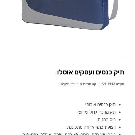
תיק כנסים ועסקים אוסלו
מק״ט
SH-1443
קטגוריות
תיקי צד
,
תיקים
תיק כנסים איכותי
תא מרכזי גדול ומרופד
כיס בחזית
רצועת כתף ארוזה מתכוננת
גובה: 28 ס”מ, רוחב: 38 ס”מ, עומק: 6 ס”מ, נפח: 6 ל’