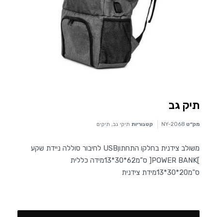
תיק גב
מק״ט
NY-2068
קטגוריות
תיקי גב
,
תיקים
משולב צידנית בחלקו התחתוןUSB לחיבור סוללה ניידת שקע
]POWER BANK[ ס”מ62*30*13מידה כללית
ס”מ20*30*13מידת צידנית