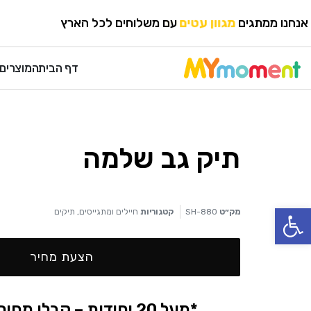
HOME
›
תיקים
›
חיילים ומתגייסים
אנחנו ממתגים
מגוון עטים
עם משלוחים לכל הארץ
דף הבית
המוצרים 
תיק גב שלמה
פתח סרגל נגישות
מק״ט
SH-880
קטגוריות
חיילים ומתגייסים
,
תיקים
הצעת מחיר
*מעל 20 יחידות – קבלו מחיר אטרקטיבי