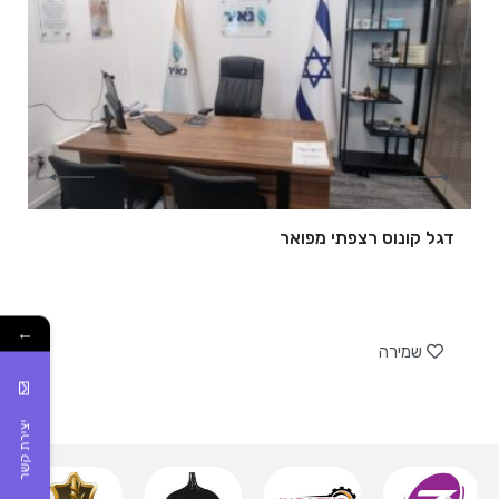
דגל קונוס רצפתי מפואר
של
←
שמירה
יצירת קשר