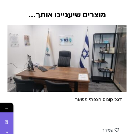
מוצרים שיעניינו אותך...
דגל קונוס רצפתי מפואר
←
של
שמירה