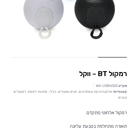
רמקול BT – ווקל
מק״ט
WA-USB6325
קטגוריות
אלקטרוניקה וגאדג'טים
,
חגים ומועדים
,
כללי
,
מתנות לפסח
,
רמקולים
ונגנים
רמקול אלחוטי מתקדם
תאורה מתחלפת בטבעת עליונה