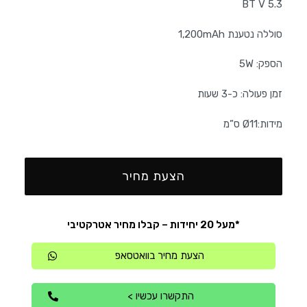
BT V 5.3
סוללה נטענת 1,200mAh
הספק: 5W
זמן פעולה: כ-3 שעות
מידות:Ø11 ס”מ
הצעת מחיר
*מעל 20 יחידות – קבלו מחיר אטרקטיבי
הצעת מחיר בוואטסאפ
התקשרו עכשיו >