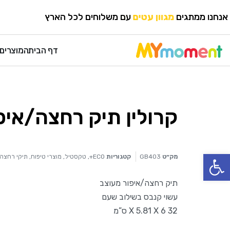
HOME
›
מותגים
›
ECO+
אנחנו ממתגים
מגוון עטים
עם משלוחים לכל הארץ
דף הבית
המוצרים 
קרולין תיק רחצה/איפ
פתח סרגל נגישות
מק״ט
GB403
קטגוריות
ECO+
,
טקסטיל
,
מוצרי טיפוח
,
תיקי רחצה
תיק רחצה/איפור מעוצב
עשוי קנבס בשילוב שעם
32 X 5.81 X 6 ס”מ