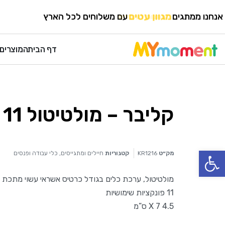
HOME
›
תיקים
›
חיילים ומתגייסים
אנחנו ממתגים
מגוון עטים
עם משלוחים לכל הארץ
דף הבית
המוצרים 
קליבר – מולטיטול 11 פונקציות
פתח סרגל נגישות
מק״ט
KR1216
קטגוריות
חיילים ומתגייסים
,
כלי עבודה ופנסים
מולטיטול, ערכת כלים בגודל כרטיס אשראי עשוי מתכת
11 פונקציות שימושיות
4.5 X 7 ס”מ