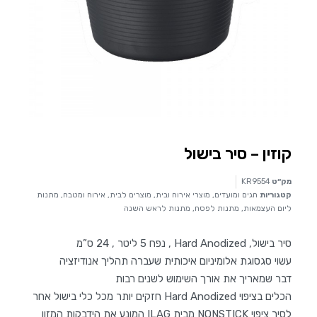
קוזין – סיר בישול
מק״ט
KR9554
קטגוריות
חגים ומועדים
,
מוצרי אירוח ובית
,
מוצרים לבית, אירוח ומטבח
,
מתנות
ליום העצמאות
,
מתנות לפסח
,
מתנות לראש השנה
סיר בישול, Hard Anodized , נפח 5 ליטר , 24 ס”מ
עשוי סגסוגת אלומיניום איכותית שעברה תהליך אנודיזציה
דבר שמאריך את אורך השימוש לשנים רבות
הכלים בציפוי Hard Anodized חזקים יותר מכל כלי בישול אחר
לסיר ציפוי NONSTICK מבית ILAG המונע את הידבקות המזון