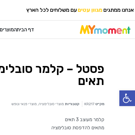
HOME
›
מוצרי פנאי ונופש
›
מוצרי סובלימציה
אנחנו ממתגים
מגוון עטים
עם משלוחים לכל הארץ
דף הבית
המוצרים 
תאים
פתח סרגל נגישות
מק״ט
KR217
קטגוריות
מוצרי סובלימציה
,
מוצרי פנאי ונופש
קלמר מעוצב 3 תאים
מתאים להדפסת סובלימציה