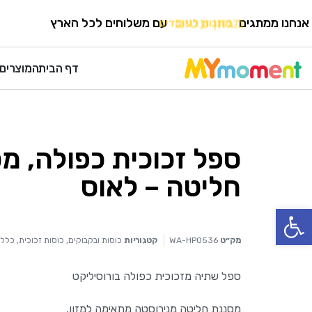
HOME
›
כוסות ובקבוקים
›
כוסות זכוכית
אנחנו ממתגים
מגוון עטים
עם משלוחים לכל הארץ
דף הבית
המוצרים 
ספל זכוכית כפולה, מ
חליטה – לאוס
פתח סרגל נגישות
מק״ט
WA-HP0536
קטגוריות
כוסות ובקבוקים
,
כוסות זכוכית
,
כללי
ספל שתיה מזכוכית כפולה בורוסיליקט
מסננת חליטה מנירוסטה מתאימה למזון.