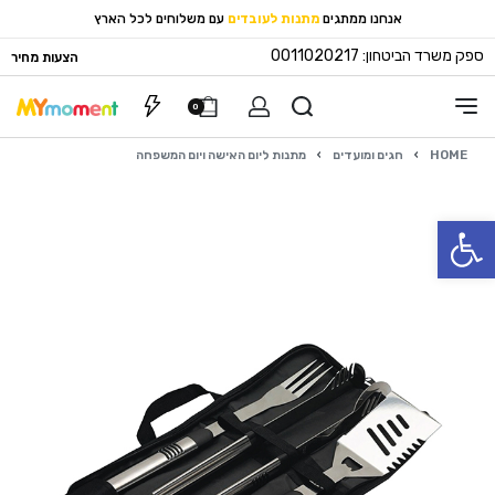
אנחנו ממתגים
מתנות לעובדים
עם משלוחים לכל הארץ
ספק משרד הביטחון: 0011020217
הצעות מחיר
0
HOME
›
חגים ומועדים
›
מתנות ליום האישה ויום המשפחה
פתח סרגל נגישות