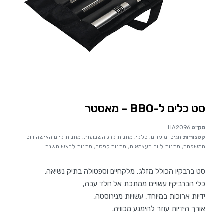
סט כלים ל-BBQ – מאסטר
מק״ט
HA2096
קטגוריות
חגים ומועדים
,
כללי
,
מתנות לחג השבועות
,
מתנות ליום האישה ויום
המשפחה
,
מתנות ליום העצמאות
,
מתנות לפסח
,
מתנות לראש השנה
סט ברבקיו הכולל מזלג, מלקחיים וספטולה בתיק נשיאה.
כלי הברביקיו עשויים ממתכת אל חלד עבה,
ידיות ארוכות במיוחד, עשויות מנירוסטה,
אורך הידיות עוזר להימנע מכוויה.