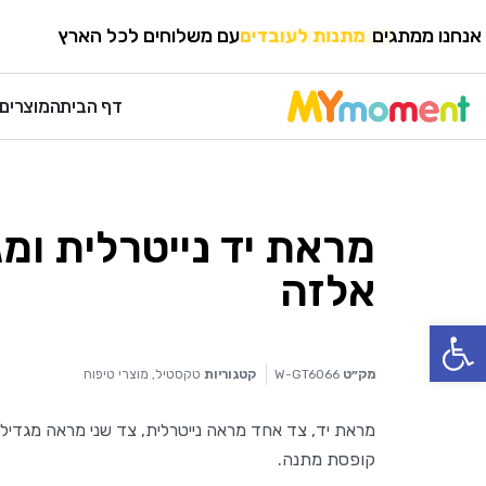
HOME
›
טקסטיל
›
מוצרי טיפוח
אנחנו ממתגים
מגוון עטים
עם משלוחים לכל הארץ
דף הבית
המוצרים 
מראת יד נייטרלית ומג
אלזה
פתח סרגל נגישות
מק״ט
W-GT6066
קטגוריות
טקסטיל
,
מוצרי טיפוח
קופסת מתנה.