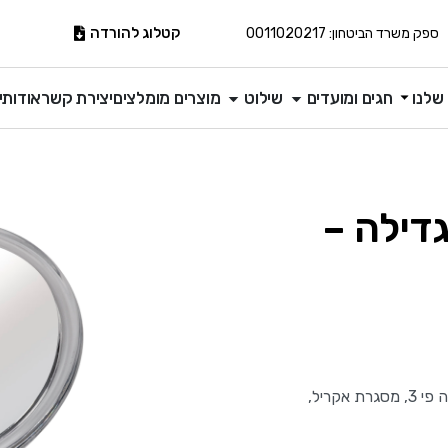
קטלוג להורדה
ספק משרד הביטחון: 0011020217
שלנו
חגים ומועדים
שילוט
מוצרים מומלצים
יצירת קשר
אודותינ
דילה –
מראת יד, צד אחד מראה נייטרלית, צד שני מראה מגדילה פי 3, מסגרת אקריל,