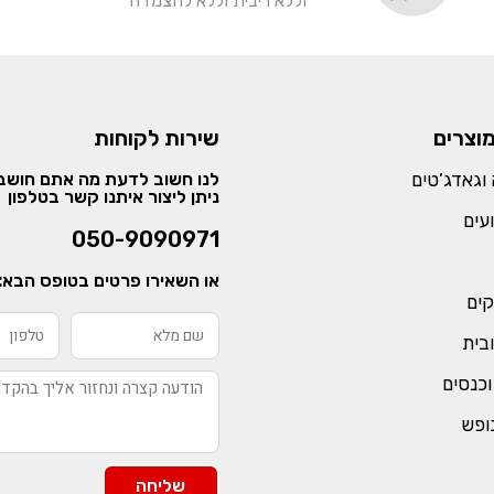
וללא ריבית וללא להצמדה
מוצרים
שירות לקוחות
וגאדג’טים
לנו חשוב לדעת מה אתם חושבי
ניתן ליצור איתנו קשר בטלפון
עים
050-9090971
או השאירו פרטים בטופס הבא:
קים
ובית
וכנסים
נופש
שליחה