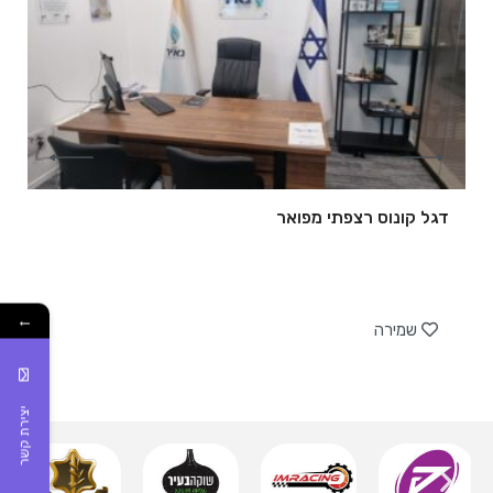
דגל קונוס רצפתי מפואר
של
←
שמירה
יצירת קשר