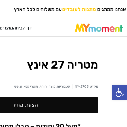
HOME
›
מוצרי פנאי ונופש
›
מוצרי חורף
אנחנו ממתגים
מגוון עטים
עם משלוחים לכל הארץ
מתנות לעובדים
דף הבית
המוצרים 
מטריה 27 אינץ
פתח סרגל נגישות
מק״ט
NY-2705
קטגוריות
מוצרי חורף
,
מוצרי פנאי ונופש
הצעת מחיר
*מעל 20 יחידות – קבלו מחיר אטרקטיבי