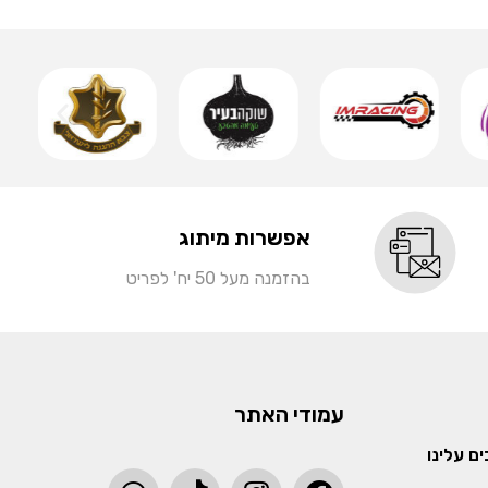
שמ
אפשרות מיתוג
בהזמנה מעל 50 יח' לפריט
עמודי האתר
ם עלינו