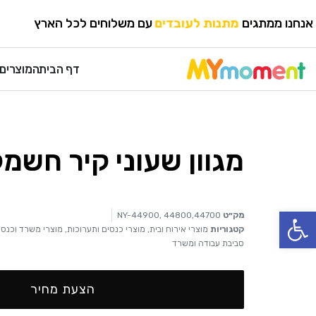
HOME
›
מוצרי משרד וכנסים
›
מוצרי כנסים ותערוכות
אנחנו ממתגים
מגוון עטים
עם משלוחים לכל הארץ
מתנות לעובדים
דף הבית
המוצרים 
מגוון שעוני קיר חשמל
פתח סרגל נגישות
מק״ט
NY-44900, 44800,44700
קטגוריות
מוצרי אירוח ובית
,
מוצרי כנסים ותערוכות
,
מוצרי משרד וכנסי
סביבת עבודה ומשרד
הצעת מחיר