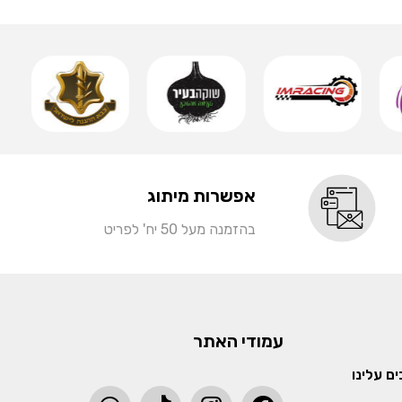
שמ
אפשרות מיתוג
בהזמנה מעל 50 יח' לפריט
עמודי האתר
ם עלינו