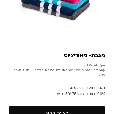
מגבת- מאוריציוס
מק״ט
TX5824
קטגוריות
טקסטיל
,
כללי
,
מגבות חלוקים וכפכפים
,
מוצרי פנאי ונופש
,
מוצרים
לקיץ
מגבת חוף, הדפס פסים.
100% כותנה. גודל 75*150 ס״מ
הצעת מחיר