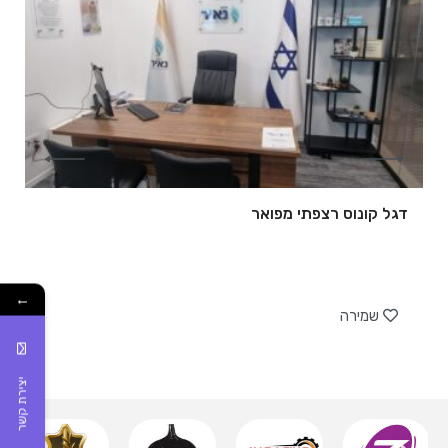
דגל קונוס רצפתי מפואר
של
←
שמירה
יצירת קשר