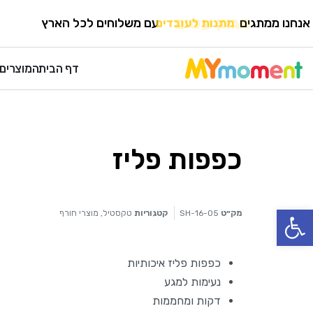
HOME
›
מוצרי פנאי ונופש
›
מוצרי חורף
אנחנו ממתגים
מגוון עטים
עם משלוחים לכל הארץ
דף הבית
המוצרים 
כפפות פליז
פתח סרגל נגישות
מק״ט
SH-16-05
קטגוריות
טקסטיל
,
מוצרי חורף
כפפות פליז איכותיות
נעימות למגע
דקות ומחממות