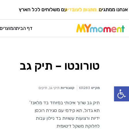
HOME
›
תיקים
›
תיקי גב
אנחנו ממתגים
מגוון עטים
עם משלוחים לכל הארץ
דף הבית
המוצרים 
טורונטו – תיק גב
פתח סרגל נגישות
מק״ט
KR283
קטגוריות
תיקי גב
,
תיקים
תיק גב שרוך איכותי במיוחד בד מלאנז’
תא גדול, תא קידמי עם סגירת רוכסן
ידיות ורצועות עשויות בד ניילון עבות
לחלוקת משקל דינאמית