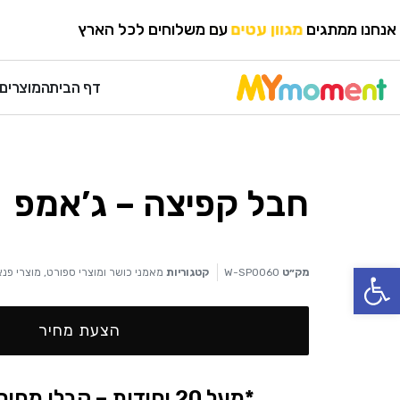
HOME
›
מוצרי פנאי ונופש
›
מאמני כושר ומוצרי ספורט
אנחנו ממתגים
מגוון עטים
עם משלוחים לכל הארץ
דף הבית
המוצרים 
חבל קפיצה – ג’אמפ
פתח סרגל נגישות
מק״ט
W-SP0060
קטגוריות
מאמני כושר ומוצרי ספורט
,
מוצרי פנא
הצעת מחיר
*מעל 20 יחידות – קבלו מחיר אטרקטיבי