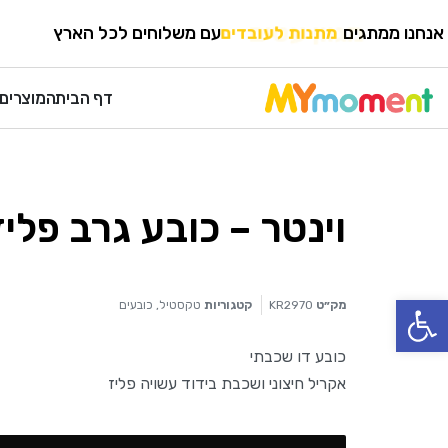
HOME
›
טקסטיל
›
כובעים
אנחנו ממתגים
מגוון עטים
עם משלוחים לכל הארץ
דף הבית
המוצרים 
וינטר – כובע גרב פליז
פתח סרגל נגישות
מק״ט
KR2970
קטגוריות
טקסטיל
,
כובעים
כובע דו שכבתי
אקריל חיצוני ושכבת בידוד עשויה פליז