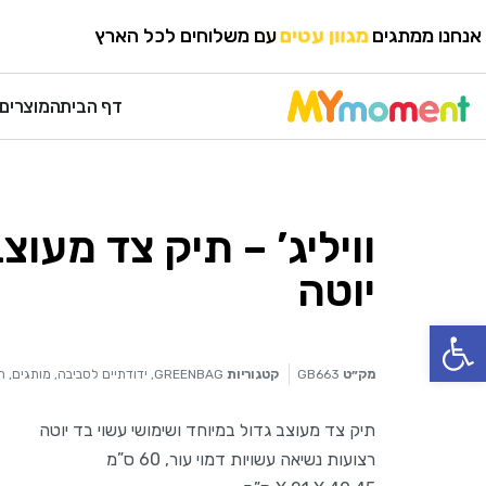
HOME
›
מותגים
›
GREENBAG
אנחנו ממתגים
מגוון עטים
עם משלוחים לכל הארץ
דף הבית
המוצרים 
וויליג’ – תיק צד מעוצ
יוטה
פתח סרגל נגישות
מק״ט
GB663
קטגוריות
GREENBAG
,
ידודתיים לסביבה
,
מותגים
,
ת
תיק צד מעוצב גדול במיוחד ושימושי עשוי בד יוטה
רצועות נשיאה עשויות דמוי עור, 60 ס”מ