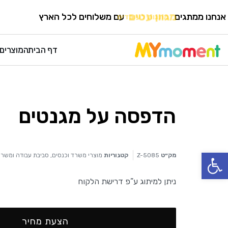
HOME
›
מוצרי משרד וכנסים
›
סביבת עבודה ומשרד
אנחנו ממתגים
מגוון עטים
עם משלוחים לכל הארץ
דף הבית
המוצרים 
הדפסה על מגנטים
פתח סרגל נגישות
מק״ט
Z-5085
קטגוריות
מוצרי משרד וכנסים
,
סביבת עבודה ומשר
ניתן למיתוג ע”פ דרישת הלקוח
הצעת מחיר