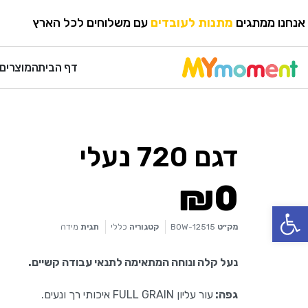
HOME
›
כללי
מגוון עטים
אנחנו ממתגים
עם משלוחים לכל הארץ
מתנות לעובדים
דף הבית
המוצרים 
דגם 720 נעלי
₪
0
פתח סרגל נגישות
מק״ט
BOW-12515
קטגוריה
כללי
תגית
מידה
נעל קלה ונוחה המתאימה לתנאי עבודה קשיים.
גפה:
עור עליון FULL GRAIN איכותי רך ונעים.