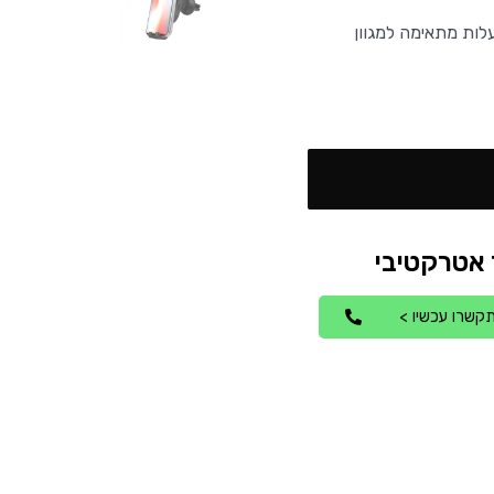
טלסקופית איכותית ויציבה המתכוננת ל360 מעלות מתאימה למגוון
קשרו עכשיו >