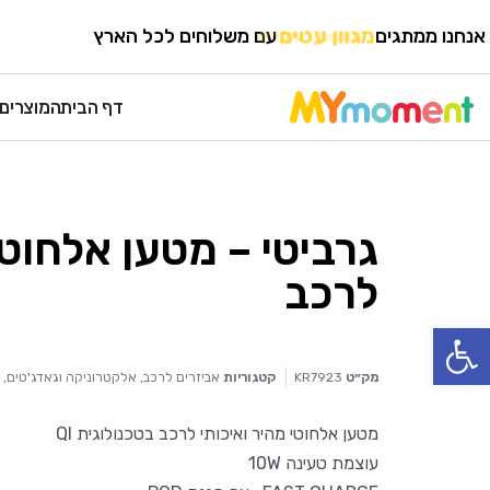
HOME
›
אלקטרוניקה וגאדג'טים
›
הטענה אלחוטית
אנחנו ממתגים
מגוון עטים
עם משלוחים לכל הארץ
דף הבית
המוצרים 
גרביטי – מטען אלחוטי
לרכב
פתח סרגל נגישות
מק״ט
KR7923
קטגוריות
אביזרים לרכב
,
אלקטרוניקה וגאדג'טים
,
מטען אלחוטי מהיר ואיכותי לרכב בטכנולוגית QI
עוצמת טעינה 10W