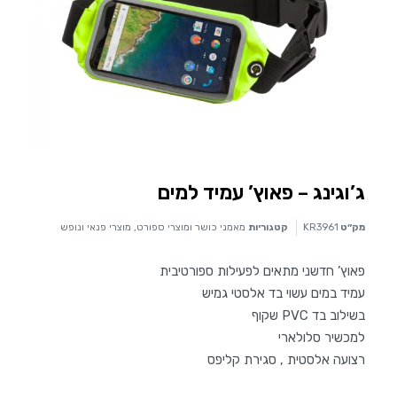
ג’וגינג – פאוץ’ עמיד למים
מק״ט
KR3961
קטגוריות
מאמני כושר ומוצרי ספורט
,
מוצרי פנאי ונופש
פאוץ’ חדשני מתאים לפעילות ספורטיבית
עמיד במים עשוי בד אלסטי גמיש
בשילוב בד PVC שקוף
למכשיר סלולארי
רצועה אלסטית , סגירת קליפס