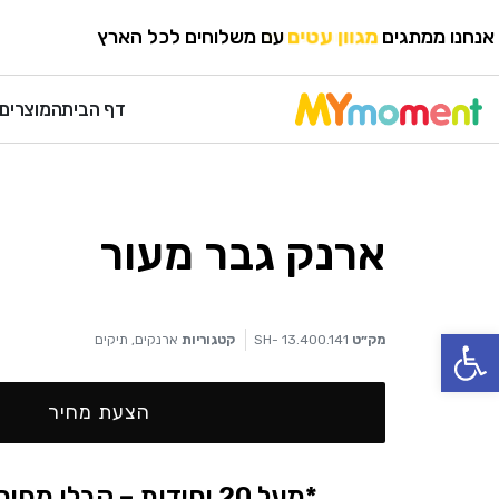
HOME
›
תיקים
›
ארנקים
אנחנו ממתגים
מגוון עטים
עם משלוחים לכל הארץ
דף הבית
המוצרים 
ארנק גבר מעור
פתח סרגל נגישות
מק״ט
SH- 13.400.141
קטגוריות
ארנקים
,
תיקים
הצעת מחיר
*מעל 20 יחידות – קבלו מחיר אטרקטיבי