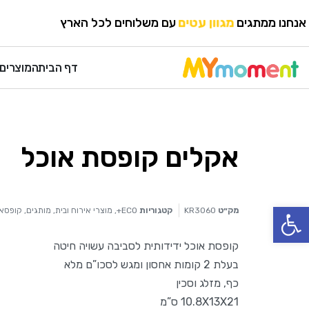
HOME
›
מותגים
›
ECO+
אנחנו ממתגים
מגוון עטים
עם משלוחים לכל הארץ
דף הבית
המוצרים 
אקלים קופסת אוכל
פתח סרגל נגישות
מק״ט
KR3060
קטגוריות
ECO+
,
מוצרי אירוח ובית
,
מותגים
,
קופסאו
קופסת אוכל ידידותית לסביבה עשויה חיטה
בעלת 2 קומות אחסון ומגש לסכו”ם מלא
כף, מזלג וסכין
10.8X13X21 ס”מ