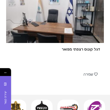
דגל קונוס רצפתי מפואר
של
←
שמירה
יצירת קשר