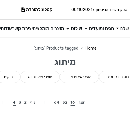
קטלוג להורדה
ספק משרד הביטחון: 0011020217
שלנו
חגים ומועדים
שילוט
מוצרים מומלצים
יצירת קשר
אודותינ
Home
›
Products tagged “מיתוג”
מיתוג
כוסות ובקבוקים
מוצרי אירוח ובית
מוצרי פנאי ונופש
תיקים
הצג
16
32
64
נוף
2
3
4