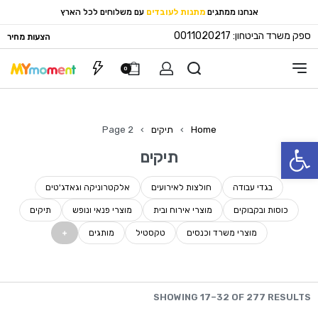
אנחנו ממתגים
מתנות לעובדים
עם משלוחים לכל הארץ
ספק משרד הביטחון: 0011020217
הצעות מחיר
0
Home
›
תיקים
›
Page 2
פתח סרגל נגישות
תיקים
בגדי עבודה
חולצות לאירועים
אלקטרוניקה וגאדג'טים
כוסות ובקבוקים
מוצרי אירוח ובית
מוצרי פנאי ונופש
תיקים
מוצרי משרד וכנסים
טקסטיל
מותגים
SHOWING 17–32 OF 277 RESULTS